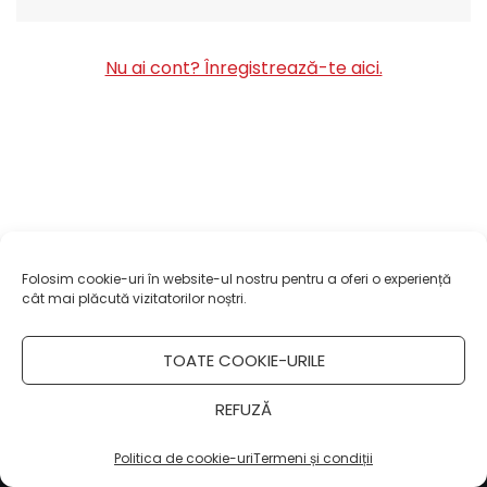
Nu ai cont? Înregistrează-te aici.
Folosim cookie-uri în website-ul nostru pentru a oferi o experiență
cât mai plăcută vizitatorilor noștri.
TOATE COOKIE-URILE
REFUZĂ
Copyright 2021-2024
Retail-FMCG.ro
.
Termeni si conditii de utilizare a site-ului
.
Politica de cookie-uri
Termeni și condiții
Powered by Retail-FMCG.ro