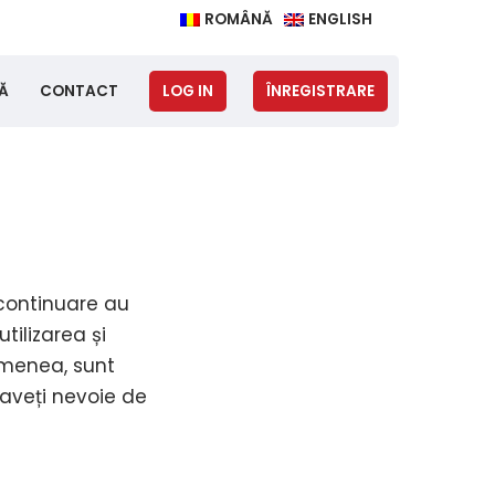
ROMÂNĂ
ENGLISH
LOG IN
ÎNREGISTRARE
Ă
CONTACT
 continuare au
tilizarea și
emenea, sunt
 aveți nevoie de