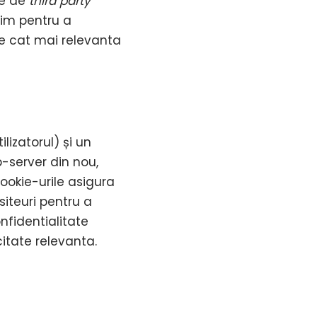
le de
third party
nim pentru a
ate cat mai relevanta
lizatorul) și un
server din nou,
ookie-urile asigura
siteuri pentru a
onfidentialitate
citate relevanta.