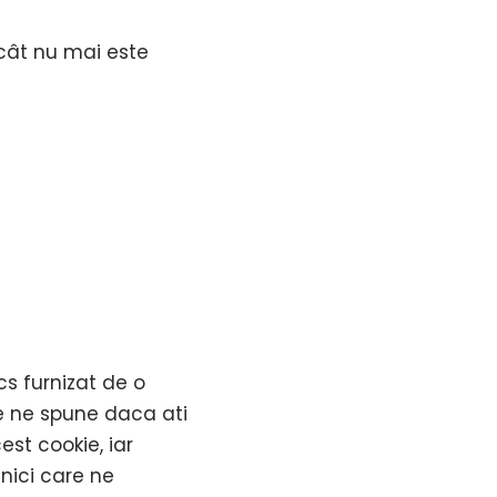
încât nu mai este
cs furnizat de o
ie ne spune daca ati
st cookie, iar
nici care ne