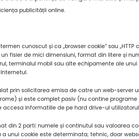
iența publicității online.
(termen cunoscut și ca „browser cookie” sau „HTTP c
un fisier de mici dimensiuni, format din litere și num
l, terminalul mobil sau alte echipamente ale unui u
nternetul.
alat prin solicitarea emisa de catre un web-server u
Chrome) și este complet pasiv (nu contine programe s
accesa informatiile de pe hard drive-ul utilizatorul
at din 2 parti: numele și continutul sau valoarea coo
 a unui cookie este determinata; tehnic, doar webse