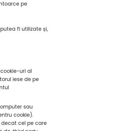
intoarce pe
tea fi utilizate și,
cookie-uri al
orul iese de pe
ntul
 computer sau
ntru cookie).
e decat cel pe care