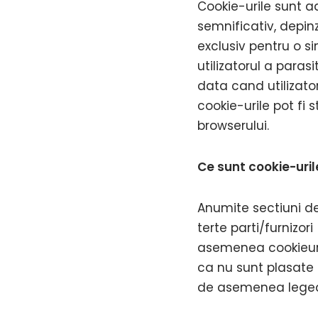
Cookie-urile sunt a
semnificativ, depin
exclusiv pentru o s
utilizatorul a paras
data cand utilizato
cookie-urile pot fi 
browserului.
Ce sunt cookie-uril
Anumite sectiuni de 
terte parti/furnizor
asemenea cookieuri 
ca nu sunt plasate d
de asemenea legea în