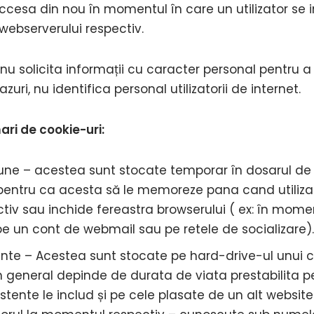
accesa din nou în momentul în care un utilizator se 
webserverului respectiv.
 nu solicita informații cu caracter personal pentru a pu
uri, nu identifica personal utilizatorii de internet.
ari de cookie-uri:
une – acestea sunt stocate temporar în dosarul de 
pentru ca acesta să le memoreze pana cand utilizat
tiv sau inchide fereastra browserului ( ex: în mome
 pe un cont de webmail sau pe retele de socializare).
tente – Acestea sunt stocate pe hard-drive-ul unui
 general depinde de durata de viata prestabilita pe
istente le includ și pe cele plasate de un alt websit