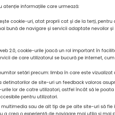
cu atenție informațiile care urmează:
te cookie-uri, atat proprii cat și de la terți, pentru a
i bună de navigare și servicii adaptate nevoilor și 
b 2.0, cookie-urile joacă un rol important în facilit
servicii de care utilizatorul se bucură pe internet, cum 
umitor setări precum: limba în care este vizualizat u
a detinatorilor de site-uri un feedback valoros asup
-urile lor de catre utilizatori, astfel încât să le poat
ccesibile pentru utilizatori.
r multimedia sau de alt tip de pe alte site-uri să fie 
u a crea o experiență de navigare mai utila și mai 