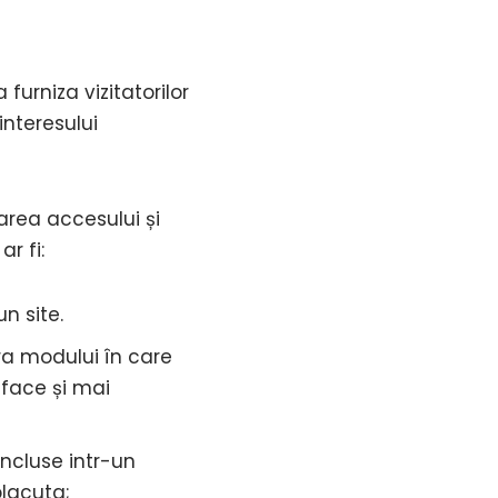
 furniza vizitatorilor
interesului
area accesului și
ar fi:
n site.
ra modului în care
a face și mai
incluse intr-un
placuta;