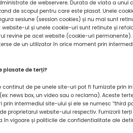
dministrate de webservere. Durata de viata a unui 
zand de scopul pentru care este plasat. Unele cookie
ingura sesiune (session cookies) și nu mai sunt reti
it website-ul și unele cookie-uri sunt retinute și refol
rul revine pe acel website (cookie-uri permanente).
sterse de un utilizator în orice moment prin intermedi
e plasate de terți?
continut de pe unele site-uri pot fi furnizate prin i
i (ex: news box, un video sau o reclama). Aceste tert
prin intermediul site-ului și ele se numesc ”third p
e proprietarul website-ului respectiv. Furnizorii terț
 vigoare și politicile de confidentialitate ale detin