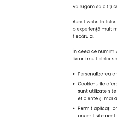
Vă rugăm să citiți 
Acest website foloseș
o experiență mult ma
fiecăruia.
În ceea ce numim we
livrarii multiplelor 
Personalizarea an
Cookie-urile ofer
sunt utilizate site
eficiente și mai a
Permit aplicațiilo
anumit site pentr