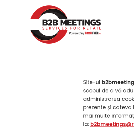
Sari
la
conținut
Site-ul
b2bmeeting
scopul de a vă aduc
administrarea cookie
prezente și cateva l
mai multe informați
la:
b2bmeetings@re