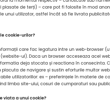
izatorul la momentul respectiv – cunoscute sub nume
i plasate de terți) – care pot fi folosite în mod ano
unui utilizator, astfel încât să fie livrata publicit
e cookie-urilor?
formații care fac legatura intre un web-browser (uti
website-ul). Daca un browser acceseaza acel web-
nformatia deja stocata și reactiona în consecinta. C
ă placuta de navigare și sustin eforturile multor web
tabile utilizatorillor: ex – preferințele în materie de c
ivind limba site-ului, cosuri de cumparaturi sau publi
e viata a unui cookie?