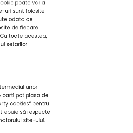
cookie poate varia
-uri sunt folosite
nute odata ce
osite de fiecare
 Cu toate acestea,
ul setarilor
ntermediul unor
e parti pot plasa de
arty cookies” pentru
i trebuie să respecte
atorului site-ului.