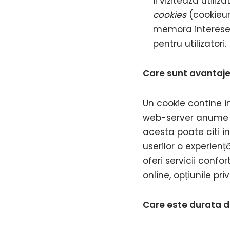
il viziteaza util
cookies
(cookieur
memora interesele 
pentru utilizatori.
Care sunt avantajel
Un cookie contine in
web-server anume (
acesta poate citi i
userilor o experienț
oferi servicii confor
online, opțiunile pr
Care este durata d